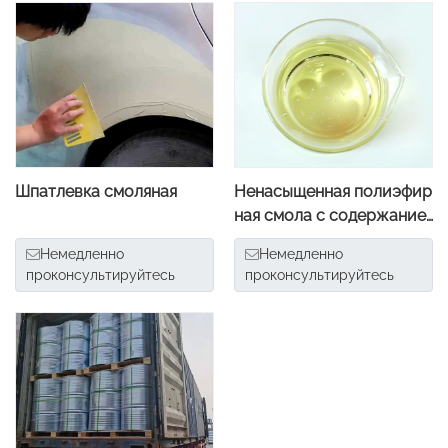
Шпатлевка смоляная
Ненасыщенная полиэфир
ная смола с содержание
м СМ 30–40% для шпатле
Немедленно
Немедленно
вки с хорошей термосто
проконсультируйтесь
проконсультируйтесь
йкостью для ремонта куз
овов автобусов/автомо
билей