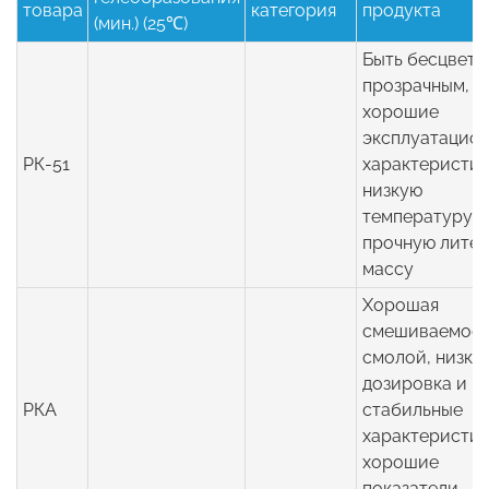
товара
категория
продукта
(мин.) (25℃)
Быть бесцветн
прозрачным, и
хорошие
эксплуатацио
РК-51
характеристик
низкую
температуру и
прочную лите
массу
Хорошая
смешиваемост
смолой, низка
дозировка и
РКА
стабильные
характеристик
хорошие
показатели